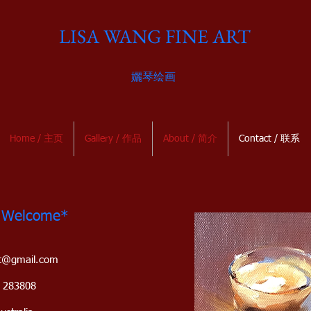
LISA WANG FINE ART
孋琴绘画
Home / 主页
Gallery / 作品
About / 简介
Contact / 联系
 Welcome*
rt@gmail.com
4 283808