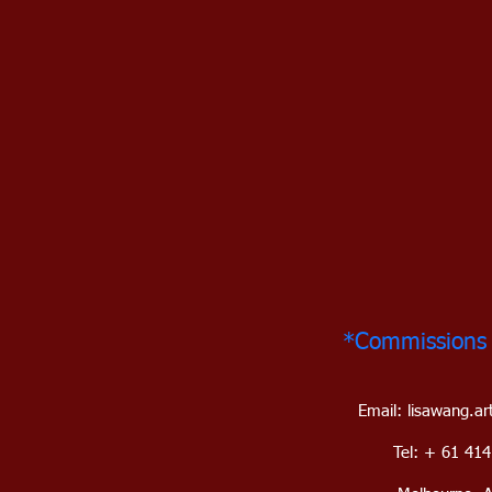
*Commissions
Email:
lisawang.a
Tel: + 61 41