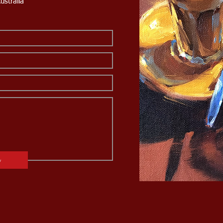
ustralia
d